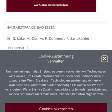
Zur Online-Rezeptbestellung
HAUSARZTPRAXIS BAD ESSEN
Dr. G. Lüke, M. Domke, F. Dünheuft, F. Sandkühler
Lerchenstr. 2
49152 Bad Essen
Cookie-Zustimmung
verwalten
Um Ihnen ein optimales Erlebnis zu bieten, verwenden wir Technologien
UNSERE SPRECHSTUNDEN
wie Cookies, um Geräteinformationen zu speichern und/oder darauf
zuzugreifen. Wenn Sie diesen Technologien zustimmen, können wir
Montag:
7:30-12:30 und 14:00-18:30 Uhr
Daten wie das Surfverhalten oder eindeutige IDs auf dieser Website
verarbeiten. Wenn Sie Ihre Zustimmung nicht erteilen oder zurückziehen,
Dienstag:
7:30-12:30 und 14:00-18:30 Uhr
können bestimmte Merkmale und Funktionen beeinträchtigt werden.
Mittwoch:
7:30-12:30 Uhr
Donnerstag:
7:30-12:30 und 14:00 -18:30 Uhr
Cookies akzeptieren