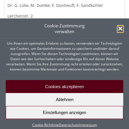
Dr. G. Lüke, M. Domke, F. Dünheuft, F. Sandkühler
Lerchenstr. 2
49152 Bad Essen
Cookie-Zustimmung
verwalten
Um Ihnen ein optimales Erlebnis zu bieten, verwenden wir Technologien
UNSERE SPRECHSTUNDEN
wie Cookies, um Geräteinformationen zu speichern und/oder darauf
zuzugreifen. Wenn Sie diesen Technologien zustimmen, können wir
Montag:
7:30-12:30 und 14:00-18:30 Uhr
Daten wie das Surfverhalten oder eindeutige IDs auf dieser Website
verarbeiten. Wenn Sie Ihre Zustimmung nicht erteilen oder zurückziehen,
Dienstag:
7:30-12:30 und 14:00-18:30 Uhr
können bestimmte Merkmale und Funktionen beeinträchtigt werden.
Mittwoch:
7:30-12:30 Uhr
Donnerstag:
7:30-12:30 und 14:00 -18:30 Uhr
Cookies akzeptieren
Freitag:
7:30-12:30 Uhr
Ablehnen
Start
Kontakt
Impressum
Datenschutz
Cookie-Richtlinie
Einstellungen anzeigen
(EU)
© 2026 | Hausarztpraxis Bad Essen - Allgemeinmedizinische
Cookie-Richtlinie
Datenschutz
Impressum
Gemeinschaftspraxis