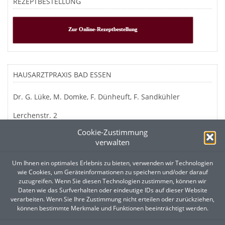
REZEPTBESTELLUNG
Zur Online-Rezeptbestellung
HAUSARZTPRAXIS BAD ESSEN
Dr. G. Lüke, M. Domke, F. Dünheuft, F. Sandkühler
Lerchenstr. 2
49152 Bad Essen
Cookie-Zustimmung
verwalten
Um Ihnen ein optimales Erlebnis zu bieten, verwenden wir Technologien
UNSERE SPRECHSTUNDEN
wie Cookies, um Geräteinformationen zu speichern und/oder darauf
zuzugreifen. Wenn Sie diesen Technologien zustimmen, können wir
Montag:
7:30-12:30 und 14:00-18:30 Uhr
Daten wie das Surfverhalten oder eindeutige IDs auf dieser Website
verarbeiten. Wenn Sie Ihre Zustimmung nicht erteilen oder zurückziehen,
Dienstag:
7:30-12:30 und 14:00-18:30 Uhr
können bestimmte Merkmale und Funktionen beeinträchtigt werden.
Mittwoch:
7:30-12:30 Uhr